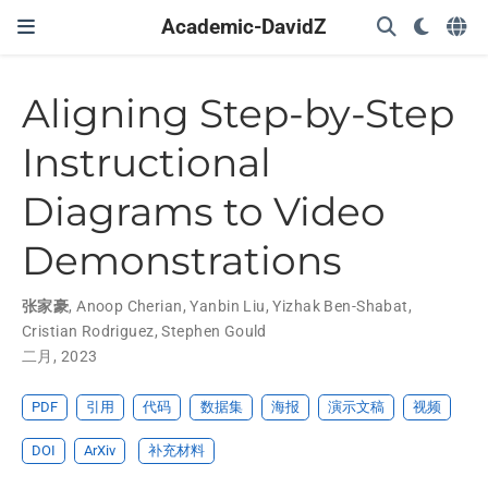
Academic-DavidZ
Aligning Step-by-Step
Instructional
Diagrams to Video
Demonstrations
张家豪
,
Anoop Cherian
,
Yanbin Liu
,
Yizhak Ben-Shabat
,
Cristian Rodriguez
,
Stephen Gould
二月, 2023
PDF
引用
代码
数据集
海报
演示文稿
视频
DOI
ArXiv
补充材料