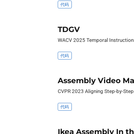
代码
TDGV
WACV 2025 Temporal Instructio
代码
Assembly Video Ma
CVPR 2023 Aligning Step-by-St
代码
Ikea Assembly In 