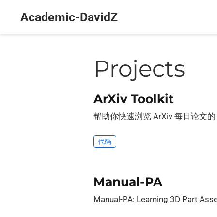
Academic-DavidZ
Projects
ArXiv Toolkit
帮助你快速浏览 ArXiv 每日论文的 C
代码
Manual-PA
Manual-PA: Learning 3D Part A